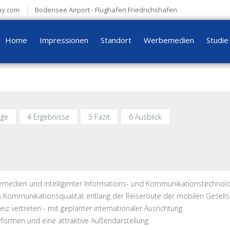
ny.com
Bodensee Airport - Flughafen Friedrichshafen
Home
Impressionen
Standort
Werbemedien
Studie
age
4 Ergebnisse
5 Fazit
6 Ausblick
rbemedien und intelligenter Informations- und Kommunikationstechnolo
& Kommunikationsqualität entlang der Reiseroute der mobilen Gesells
iz vertreten - mit geplanter internationaler Ausrichtung.
rbeformen und eine attraktive Außendarstellung.