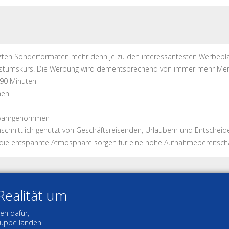
tzten Sonderformaten mehr denn je zu den interessantesten Werbepla
Wachstumskurs. Die Werbung wird dementsprechend von immer mehr Me
 90 Minuten
hen.
h wahrgenommen
schnittlich genutzt von Geschäftsreisenden, Urlaubern und Entscheide
die entspannte Atmosphäre sorgen für eine hohe Aufnahmebereitscha
 Realität um
en dafür,
ruppe landen.