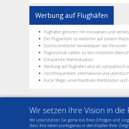
Werbung auf Flughäfen
Flughäfen gehören mit innovativen und verne
Der Flugverkehr ist weiterhin auf steilem 
Durchschnittliche Verweildauer der Personen:
Flugreisende zählen zu den mobilsten Mensc
Entspannte Wartesituation
Werbung auf Flughäfen wird als sympathisc
Hochfrequentiert, international und überdurch
Kurze Wege, unvermeidbare Wartezeiten und 
Wir setzen Ihre Vision in die
Wir unterstützen Sie gerne bei Ihren Erfolgen und sorg
dass Ihre Ideen punktgenau in den Köpfen Ihrer Zielg