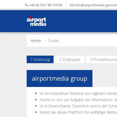
+49 (0) 7531 89 159 80
info@airportmedia-germa
Home
Studie
1 Einleitung
2 Zielgruppe
3 Prospektausl
airportmedia group
ist ein innovativer Anbieter von digitalen We
macht es sich zur Aufgabe die Informations- 
ist in Deutschland, Österreich und in der Schwe
bietet die ideale Plattform für vielfältige We